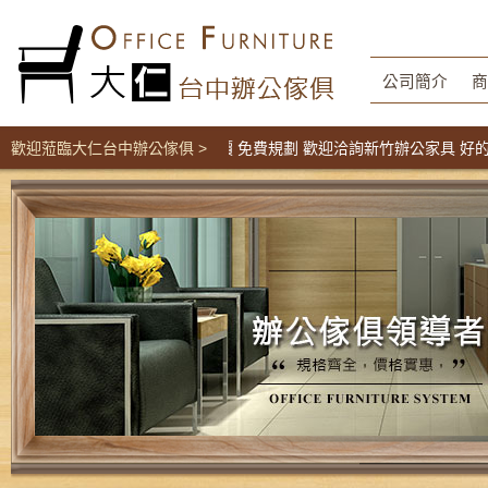
公司簡介
商
屏風隔間辦公家具工廠直營價 免費規劃 歡迎洽詢新竹辦公家具 好的台中
歡迎蒞臨大仁台中辦公傢俱 >