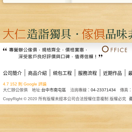
公司簡介
商品介紹
統包工程
服務流程
近期作品
4.7
152 則 Google 評論
大仁辦公傢俱 地址:
台中市南屯區
洽詢專線：
04-23371434
傳真： E
CopyRight © 2020 所有版權未經本公司合法授權任意複制 版權必究