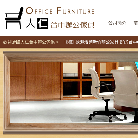
公司簡介
商
間辦公家具工廠直營價 免費規劃 歡迎洽詢新竹辦公家具 好的台中OA辦
歡迎蒞臨大仁台中辦公傢俱 >