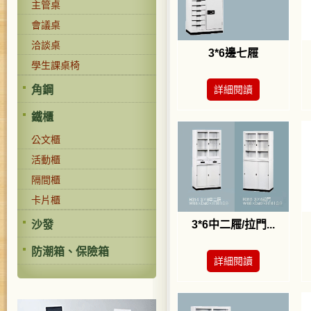
主管桌
會議桌
洽談桌
3*6邊七屜
學生課桌椅
角鋼
詳細閱讀
鐵櫃
公文櫃
活動櫃
隔間櫃
卡片櫃
沙發
3*6中二屜/拉門...
防潮箱、保險箱
詳細閱讀