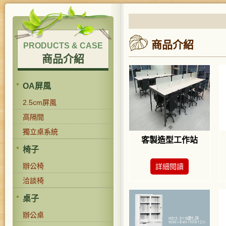
商品介紹
PRODUCTS & CASE
商品介紹
OA屏風
2.5cm屏風
高隔間
獨立桌系統
客製造型工作站
椅子
辦公椅
詳細閱讀
洽談椅
桌子
辦公桌