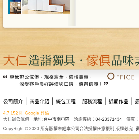
公司簡介
商品介紹
統包工程
服務流程
近期作品
4.7
152 則 Google 評論
大仁辦公傢俱 地址:
台中市南屯區
洽詢專線：
04-23371434
傳真： E
CopyRight © 2020 所有版權未經本公司合法授權任意複制 版權必究