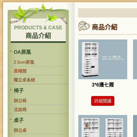
商品介紹
PRODUCTS & CASE
商品介紹
OA屏風
2.5cm屏風
高隔間
獨立桌系統
3*6邊七屜
椅子
辦公椅
詳細閱讀
洽談椅
桌子
辦公桌