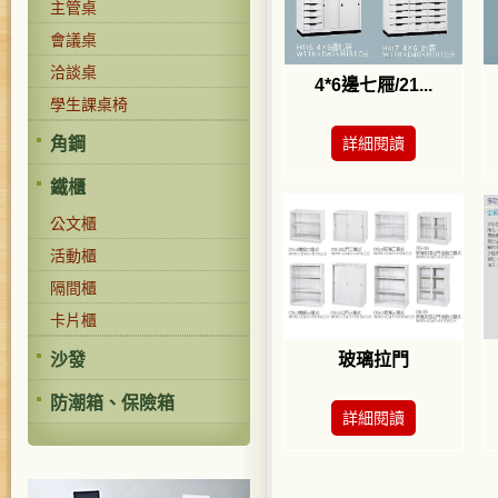
主管桌
會議桌
洽談桌
4*6邊七屜/21...
學生課桌椅
角鋼
詳細閱讀
鐵櫃
公文櫃
活動櫃
隔間櫃
卡片櫃
沙發
玻璃拉門
防潮箱、保險箱
詳細閱讀