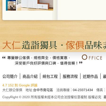
公司簡介
商品介紹
統包工程
服務流程
近期作品
4.7
152 則 Google 評論
大仁辦公傢俱 地址:
台中市南屯區
洽詢專線：
04-23371434
傳真： E
CopyRight © 2020 所有版權未經本公司合法授權任意複制 版權必究