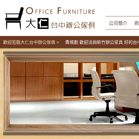
公司簡介
商
風隔間辦公家具工廠直營價 免費規劃 歡迎洽詢新竹辦公家具 好的台中O
歡迎蒞臨大仁台中辦公傢俱 >