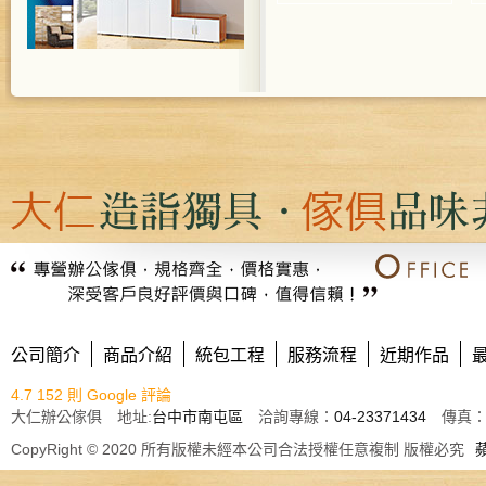
公司簡介
商品介紹
統包工程
服務流程
近期作品
4.7
152 則 Google 評論
大仁辦公傢俱 地址:
台中市南屯區
洽詢專線：
04-23371434
傳真： E
CopyRight © 2020 所有版權未經本公司合法授權任意複制 版權必究