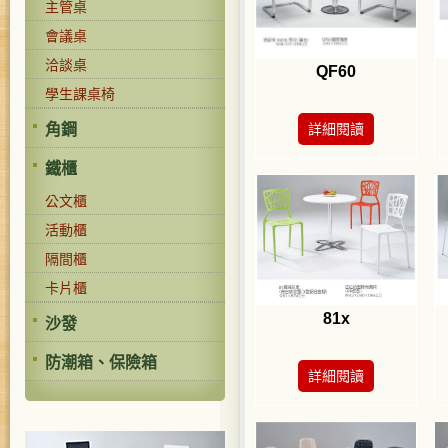
主管桌
會議桌
洽談桌
QF60
學生課桌椅
角鋼
詳細閱讀
鐵櫃
公文櫃
活動櫃
隔間櫃
卡片櫃
81x
沙發
防潮箱、保險箱
詳細閱讀