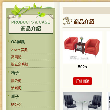
商品介紹
PRODUCTS & CASE
商品介紹
OA屏風
2.5cm屏風
高隔間
獨立桌系統
502s
椅子
辦公椅
詳細閱讀
洽談椅
桌子
辦公桌