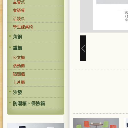
主管桌
會議桌
洽談桌
學生課桌椅
角鋼
鐵櫃
公文櫃
活動櫃
隔間櫃
卡片櫃
沙發
防潮箱、保險箱