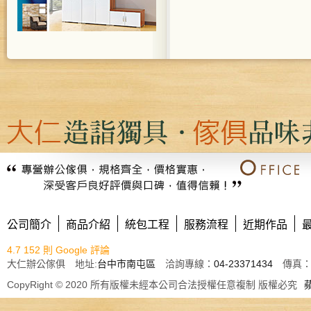
公司簡介
商品介紹
統包工程
服務流程
近期作品
4.7
152 則 Google 評論
大仁辦公傢俱 地址:
台中市南屯區
洽詢專線：
04-23371434
傳真： E
CopyRight © 2020 所有版權未經本公司合法授權任意複制 版權必究