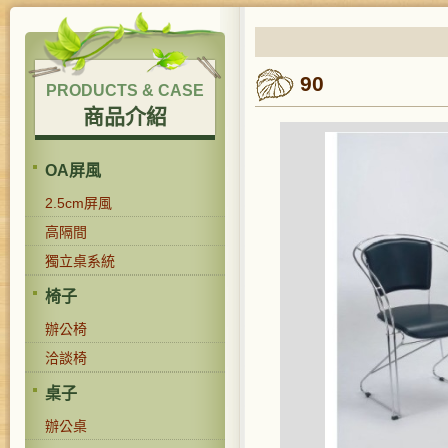
90
PRODUCTS & CASE
商品介紹
OA屏風
2.5cm屏風
高隔間
獨立桌系統
椅子
辦公椅
洽談椅
桌子
辦公桌