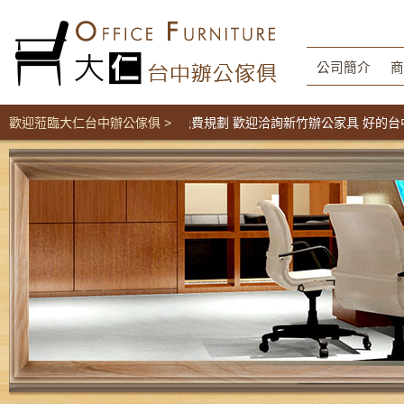
公司簡介
商
隔間辦公家具工廠直營價 免費規劃 歡迎洽詢新竹辦公家具 好的台中OA
歡迎蒞臨大仁台中辦公傢俱 >