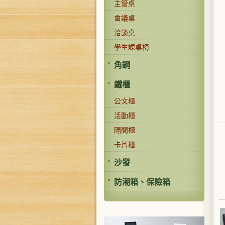
主管桌
會議桌
洽談桌
學生課桌椅
角鋼
鐵櫃
公文櫃
活動櫃
隔間櫃
卡片櫃
沙發
防潮箱、保險箱