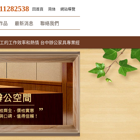
11282538
回首頁
简体
網站導覽
作品
最新消息
聯絡我們
作效率和熱情 台中辦公家具專業經營 工廠直營OA高隔間牆 辦公傢俱新竹