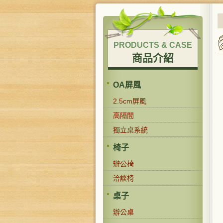
PRODUCTS & CASE
商品介紹
OA屏風
2.5cm屏風
高隔間
獨立桌系統
椅子
辦公椅
洽談椅
桌子
辦公桌