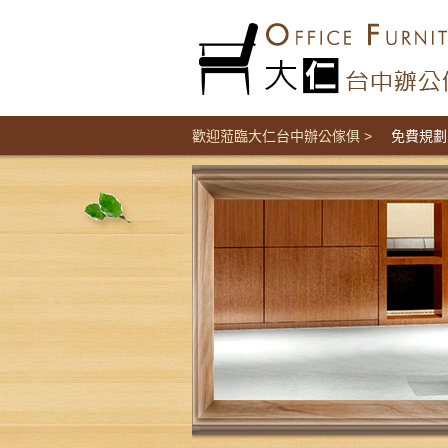
台中辦公傢俱 屏風隔間辦公家具工廠直營價 免費規劃 歡迎
歡迎蒞臨大仁台中辦公傢俱 >