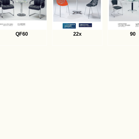
QF60
22x
90