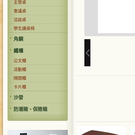
主管桌
會議桌
洽談桌
學生課桌椅
角鋼
鐵櫃
公文櫃
活動櫃
隔間櫃
卡片櫃
沙發
防潮箱、保險箱