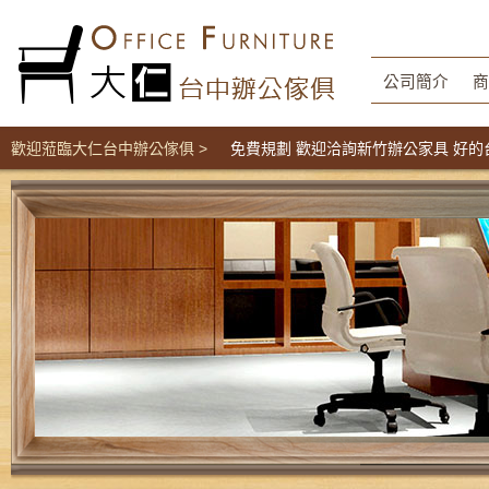
公司簡介
商
屏風隔間辦公家具工廠直營價 免費規劃 歡迎洽詢新竹辦公家具 好的台中
歡迎蒞臨大仁台中辦公傢俱 >