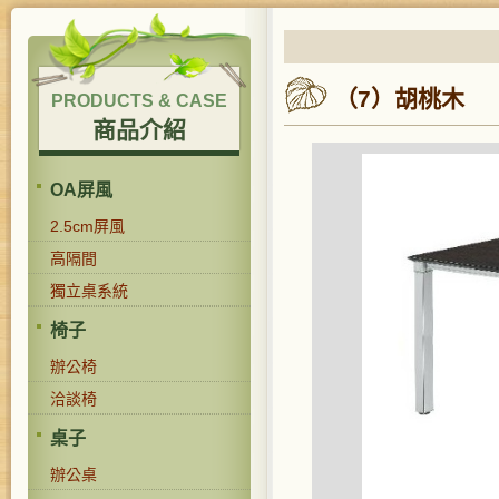
（7）胡桃木
PRODUCTS & CASE
商品介紹
OA屏風
2.5cm屏風
高隔間
獨立桌系統
椅子
辦公椅
洽談椅
桌子
辦公桌