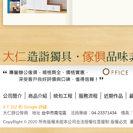
公司簡介
商品介紹
統包工程
服務流程
近期作品
4.7
152 則 Google 評論
大仁辦公傢俱 地址:
台中市南屯區
洽詢專線：
04-23371434
傳真： E
CopyRight © 2020 所有版權未經本公司合法授權任意複制 版權必究